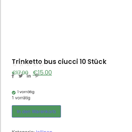
Trinketto bus ciucci 10 Stück
☆
☆
☆
☆
☆
€
15.00
€
17.00
1 vorrätig
1 vorrätig
In den Warenkorb
Kategorie:
lollipop