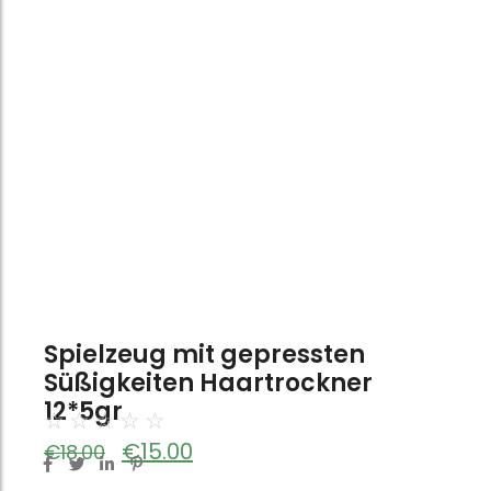
Spielzeug mit gepressten
Süßigkeiten Haartrockner
12*5gr
☆
☆
☆
☆
☆
€
15.00
€
18.00