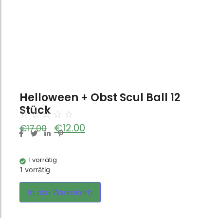
Helloween + Obst Scul Ball 12
Stück
☆
☆
☆
☆
☆
€
12.00
€
17.00
1 vorrätig
1 vorrätig
In den Warenkorb