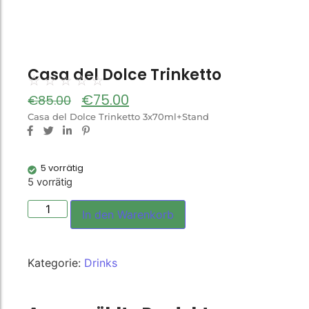
Casa del Dolce Trinketto
☆
☆
☆
☆
☆
€
75.00
€
85.00
Casa del Dolce Trinketto 3x70ml+Stand
5 vorrätig
5 vorrätig
In den Warenkorb
Kategorie:
Drinks