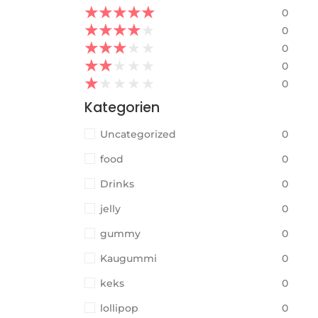
★
★
★
★
★
0
★
★
★
★
★
0
★
★
★
★
★
0
★
★
★
★
★
0
★
★
★
★
★
0
Kategorien
Uncategorized
0
food
0
Drinks
0
jelly
0
gummy
0
Kaugummi
0
keks
0
lollipop
0