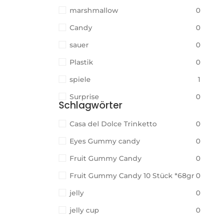
marshmallow
0
Candy
0
sauer
0
Plastik
0
spiele
1
Surprise
0
Schlagwörter
Casa del Dolce Trinketto
0
Eyes Gummy candy
0
Fruit Gummy Candy
0
Fruit Gummy Candy 10 Stück *68gr
0
jelly
0
jelly cup
0