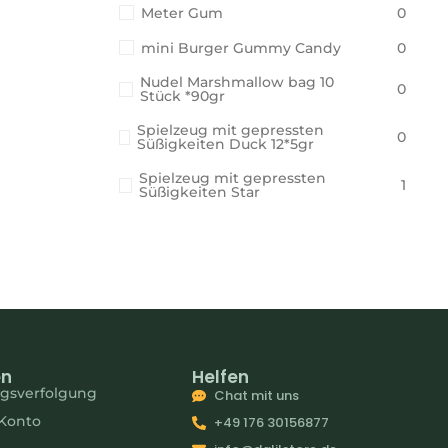
Meter Gum
0
mini Burger Gummy Candy
0
Nudel Marshmallow bag 10
0
Stück *90gr
Spielzeug mit gepressten
0
Süßigkeiten Duck 12*5gr
Spielzeug mit gepressten
1
Süßigkeiten Star
en
Helfen
agsverfolgung
Chat mit uns
Konto
+49 176 30156877