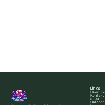
spiele
Spielzeug mit gepressten Süßigkeiten Star 12
€
15.00
€
17.00
Warenkorb legen
Links
Über un
Kontakt
Shop
Datensch