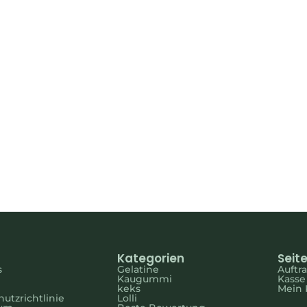
*5gr
Kategorien
Seit
s
Gelatine
Auftr
Kaugummi
Kasse
keks
Mein 
utzrichtlinie
Lolli