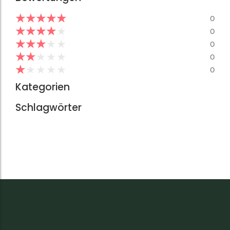
★
★
★
★
★
0
★
★
★
★
★
0
★
★
★
★
★
0
★
★
★
★
★
0
★
★
★
★
★
0
Kategorien
Schlagwörter